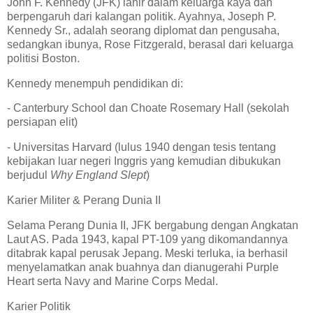
John F. Kennedy (JFK) lahir dalam keluarga kaya dan
berpengaruh dari kalangan politik. Ayahnya, Joseph P.
Kennedy Sr., adalah seorang diplomat dan pengusaha,
sedangkan ibunya, Rose Fitzgerald, berasal dari keluarga
politisi Boston.
Kennedy menempuh pendidikan di:
- Canterbury School dan Choate Rosemary Hall (sekolah
persiapan elit)
- Universitas Harvard (lulus 1940 dengan tesis tentang
kebijakan luar negeri Inggris yang kemudian dibukukan
berjudul
Why England Slept
)
Karier Militer & Perang Dunia II
Selama Perang Dunia II, JFK bergabung dengan Angkatan
Laut AS. Pada 1943, kapal PT-109 yang dikomandannya
ditabrak kapal perusak Jepang. Meski terluka, ia berhasil
menyelamatkan anak buahnya dan dianugerahi Purple
Heart serta Navy and Marine Corps Medal.
Karier Politik