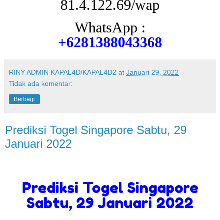
81.4.122.69/wap
WhatsApp :
+6
281388043368
RINY ADMIN KAPAL4D/KAPAL4D2
at
Januari 29, 2022
Tidak ada komentar:
Berbagi
Prediksi Togel Singapore Sabtu, 29
Januari 2022
Prediksi Togel Singapore
Sabtu, 29 Januari 2022