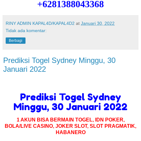
+6
281388043368
RINY ADMIN KAPAL4D/KAPAL4D2
at
Januari 30, 2022
Tidak ada komentar:
Berbagi
Prediksi Togel Sydney Minggu, 30
Januari 2022
Prediksi Togel Sydney
Minggu, 30 Januari 2022
1 AKUN BISA BERMAIN TOGEL, IDN POKER,
BOLA/LIVE CASINO, JOKER SLOT, SLOT PRAGMATIK,
HABANERO