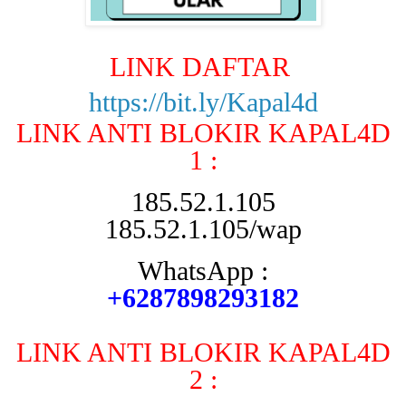
LINK DAFTAR
https://bit.ly/Kapal4d
LINK ANTI BLOKIR KAPAL4D
1 :
185.52.1.105
185.52.1.105/wap
WhatsApp :
+6
287898293182
LINK ANTI BLOKIR KAPAL4D
2 :