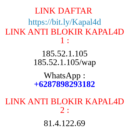
LINK DAFTAR
https://bit.ly/Kapal4d
LINK ANTI BLOKIR KAPAL4D
1 :
185.52.1.105
185.52.1.105/wap
WhatsApp :
+6
287898293182
LINK ANTI BLOKIR KAPAL4D
2 :
81.4.122.69