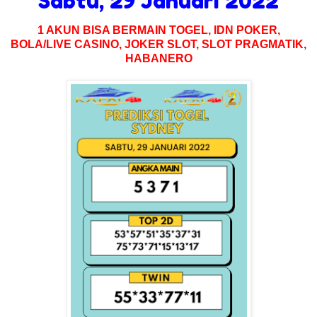
Sabtu, 29 Januari 2022
1 AKUN BISA BERMAIN TOGEL, IDN POKER,
BOLA/LIVE CASINO, JOKER SLOT, SLOT PRAGMATIK,
HABANERO