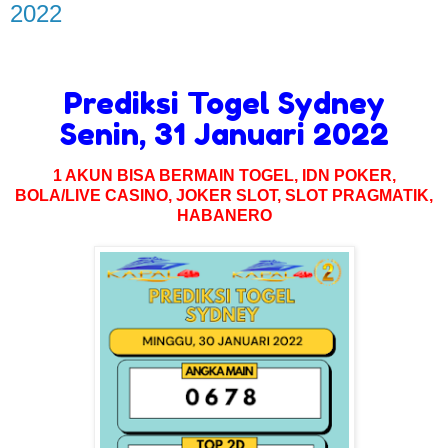
2022
Prediksi Togel Sydney
Senin, 31 Januari 2022
1 AKUN BISA BERMAIN TOGEL, IDN POKER,
BOLA/LIVE CASINO, JOKER SLOT, SLOT PRAGMATIK,
HABANERO