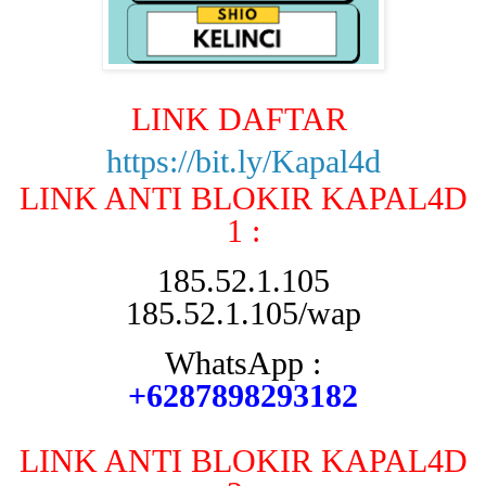
LINK DAFTAR
https://bit.ly/Kapal4d
LINK ANTI BLOKIR KAPAL4D
1 :
185.52.1.105
185.52.1.105/wap
WhatsApp :
+6
287898293182
LINK ANTI BLOKIR KAPAL4D