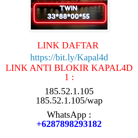
LINK DAFTAR
https://bit.ly/Kapal4d
LINK ANTI BLOKIR KAPAL4D
1 :
185.52.1.105
185.52.1.105/wap
WhatsApp :
+6
287898293182