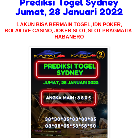
Prediksi Togel Sydney
Jumat, 28 Januari 2022
1 AKUN BISA BERMAIN TOGEL, IDN POKER,
BOLA/LIVE CASINO, JOKER SLOT, SLOT PRAGMATIK,
HABANERO