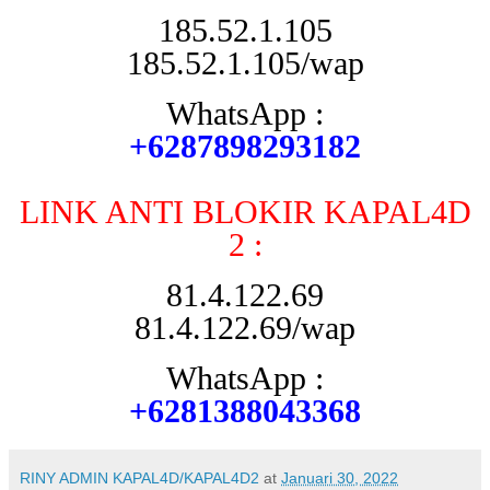
185.52.1.105
185.52.1.105/wap
WhatsApp :
+6
287898293182
LINK ANTI BLOKIR KAPAL4D
2 :
81.4.122.69
81.4.122.69/wap
WhatsApp :
+6
281388043368
RINY ADMIN KAPAL4D/KAPAL4D2
at
Januari 30, 2022