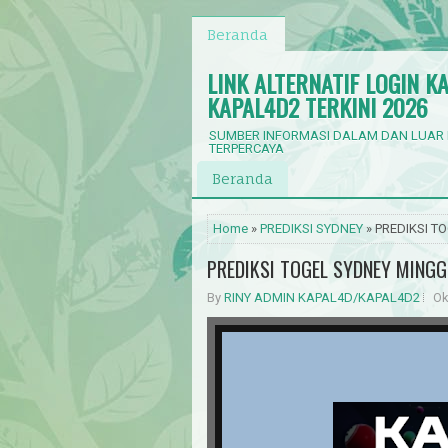
Beranda
LINK ALTERNATIF LOGIN K
KAPAL4D2 TERKINI 2026
SUMBER INFORMASI DALAM DAN LUAR
TERPERCAYA
Beranda
Home
»
PREDIKSI SYDNEY
» PREDIKSI T
PREDIKSI TOGEL SYDNEY MINGG
By
RINY ADMIN KAPAL4D/KAPAL4D2
Ok