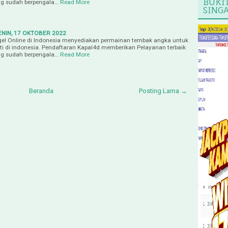
BUKT
ng sudah berpengala…
Read More
SING
ENIN, 17 OKTOBER 2022
el Online di Indonesia menyediakan permainan tembak angka untuk
ti di indonesia. Pendaftaran Kapal4d memberikan Pelayanan terbaik
ng sudah berpengala…
Read More
Beranda
Posting Lama →