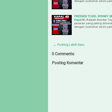
dengan customer servis ya
PREDIKSI TOGEL SYDNEY S
Kapal4D Adalah Bandar Tog
pasaran yang paling dimina
dengan customer servis ya
← Posting Lebih Baru
0 Comments:
Posting Komentar