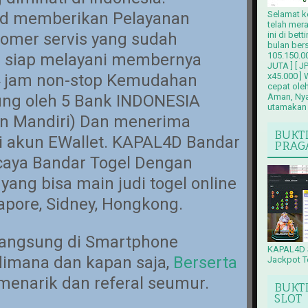
4d memberikan Pelayanan
Selamat k
telah mer
tomer servis yang sudah
ini di bet
bulan be
 siap melayani membernya
105.150.0
JUTA ] [ J
4 jam non-stop Kemudahan
x45.000 ]
cepat ole
ung oleh 5 Bank INDONESIA
Aman, Nyam
utamakan
dan Mandiri) Dan menerima
BUKT
i akun EWallet. KAPAL4D Bandar
PRAG
rcaya Bandar Togel Dengan
 yang bisa main judi togel online
apore, Sidney, Hongkong.
Langsung di Smartphone
KAPAL4D 
imana dan kapan saja,
Berserta
Jackpot T
menarik dan referal seumur.
BUKT
SLOT