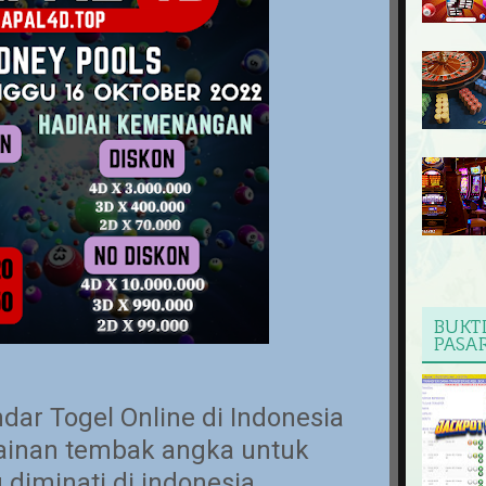
BUKT
PASA
ar Togel Online di Indonesia
inan tembak angka untuk
 diminati di indonesia.