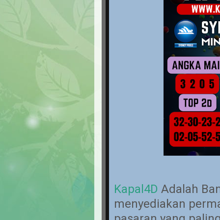
Kapal4D
Adalah Band
menyediakan perma
pasaran yang paling