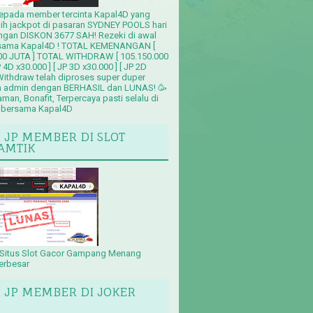
epada member tercinta Kapal4D yang
aih jackpot di pasaran SYDNEY POOLS hari
tingan DISKON 3677 SAH! Rezeki di awal
rsama Kapal4D ! TOTAL KEMENANGAN [
00 JUTA ] TOTAL WITHDRAW [ 105.150.000
P 4D x30.000 ] [ JP 3D x30.000 ] [ JP 2D
 Withdraw telah diproses super duper
h admin dengan BERHASIL dan LUNAS! 🥳
an, Bonafit, Terpercaya pasti selalu di
 bersama Kapal4D
I JP MEMBER DI SLOT
AMTIK
Situs Slot Gacor Gampang Menang
erbesar
I JP MEMBER DI JOKER