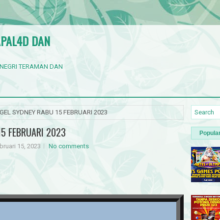
APAL4D DAN
 NEGRI TERAMAN DAN
OGEL SYDNEY RABU 15 FEBRUARI 2023
15 FEBRUARI 2023
Popula
bruari 15, 2023
No comments