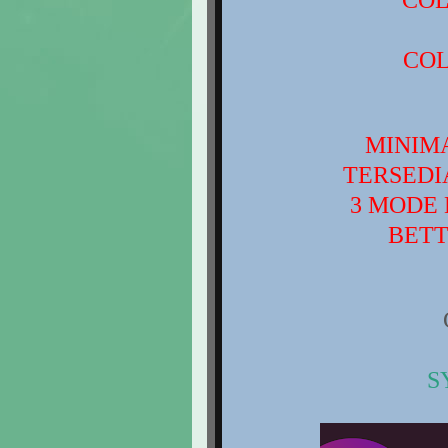
CO
MINIMA
TERSEDI
3 MODE 
BETT
S