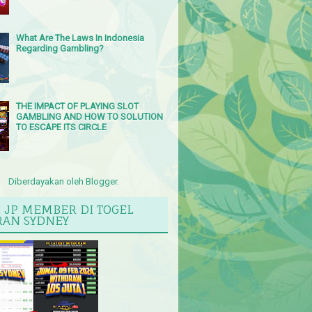
What Are The Laws In Indonesia
Regarding Gambling?
THE IMPACT OF PLAYING SLOT
GAMBLING AND HOW TO SOLUTION
TO ESCAPE ITS CIRCLE
Diberdayakan oleh
Blogger
.
I JP MEMBER DI TOGEL
RAN SYDNEY