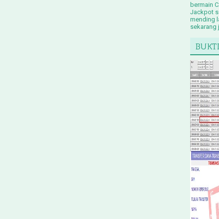
bermain C
Jackpot s
mending l
sekarang 
BUKT