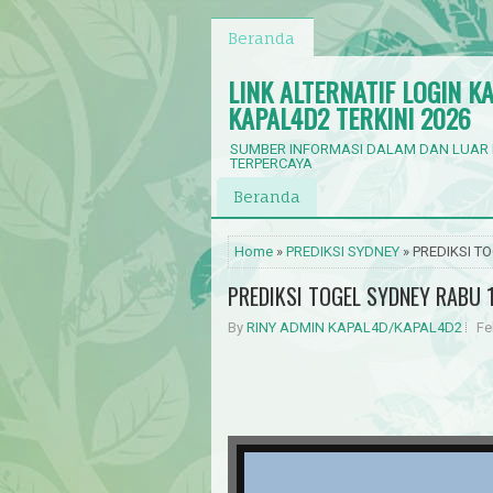
Beranda
LINK ALTERNATIF LOGIN K
KAPAL4D2 TERKINI 2026
SUMBER INFORMASI DALAM DAN LUAR
TERPERCAYA
Beranda
Home
»
PREDIKSI SYDNEY
» PREDIKSI T
PREDIKSI TOGEL SYDNEY RABU 
By
RINY ADMIN KAPAL4D/KAPAL4D2
Fe