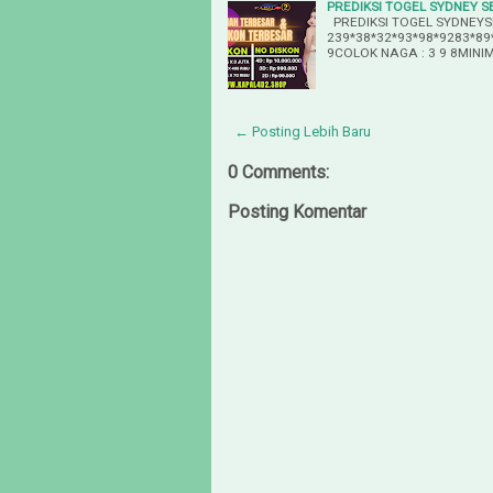
PREDIKSI TOGEL SYDNEY S
PREDIKSI TOGEL SYDNEYSE
239*38*32*93*98*9283*89
9COLOK NAGA : 3 9 8MINI
← Posting Lebih Baru
0 Comments:
Posting Komentar