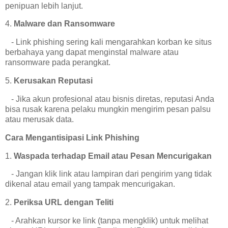
penipuan lebih lanjut.
4.
Malware dan Ransomware
- Link phishing sering kali mengarahkan korban ke situs
berbahaya yang dapat menginstal malware atau
ransomware pada perangkat.
5.
Kerusakan Reputasi
- Jika akun profesional atau bisnis diretas, reputasi Anda
bisa rusak karena pelaku mungkin mengirim pesan palsu
atau merusak data.
Cara Mengantisipasi Link Phishing
1.
Waspada terhadap Email atau Pesan Mencurigakan
- Jangan klik link atau lampiran dari pengirim yang tidak
dikenal atau email yang tampak mencurigakan.
2.
Periksa URL dengan Teliti
- Arahkan kursor ke link (tanpa mengklik) untuk melihat