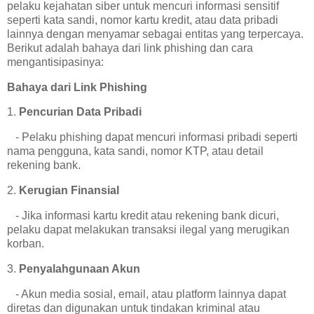
pelaku kejahatan siber untuk mencuri informasi sensitif
seperti kata sandi, nomor kartu kredit, atau data pribadi
lainnya dengan menyamar sebagai entitas yang terpercaya.
Berikut adalah bahaya dari link phishing dan cara
mengantisipasinya:
Bahaya dari Link Phishing
1.
Pencurian Data Pribadi
- Pelaku phishing dapat mencuri informasi pribadi seperti
nama pengguna, kata sandi, nomor KTP, atau detail
rekening bank.
2.
Kerugian Finansial
- Jika informasi kartu kredit atau rekening bank dicuri,
pelaku dapat melakukan transaksi ilegal yang merugikan
korban.
3.
Penyalahgunaan Akun
- Akun media sosial, email, atau platform lainnya dapat
diretas dan digunakan untuk tindakan kriminal atau