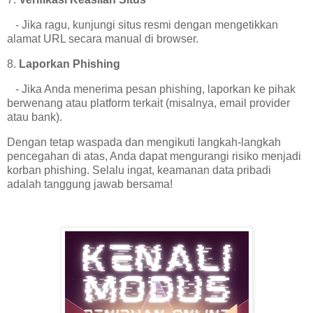
- Jika ragu, kunjungi situs resmi dengan mengetikkan
alamat URL secara manual di browser.
8.
Laporkan Phishing
- Jika Anda menerima pesan phishing, laporkan ke pihak
berwenang atau platform terkait (misalnya, email provider
atau bank).
Dengan tetap waspada dan mengikuti langkah-langkah
pencegahan di atas, Anda dapat mengurangi risiko menjadi
korban phishing. Selalu ingat, keamanan data pribadi
adalah tanggung jawab bersama!