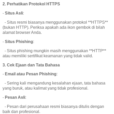
2. Perhatikan Protokol HTTPS
-
Situs Asli
:
- Situs resmi biasanya menggunakan protokol **HTTPS**
(bukan HTTP). Periksa apakah ada ikon gembok di bilah
alamat browser Anda.
-
Situs Phishing
:
- Situs phishing mungkin masih menggunakan **HTTP**
atau memiliki sertifikat keamanan yang tidak valid.
3. Cek Ejaan dan Tata Bahasa
-
Email atau Pesan Phishing
:
- Sering kali mengandung kesalahan ejaan, tata bahasa
yang buruk, atau kalimat yang tidak profesional.
-
Pesan Asli
:
- Pesan dari perusahaan resmi biasanya ditulis dengan
baik dan profesional.