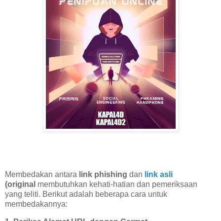
Membedakan antara
link phishing
dan
link asli
(original
membutuhkan kehati-hatian dan pemeriksaan
yang teliti. Berikut adalah beberapa cara untuk
membedakannya: