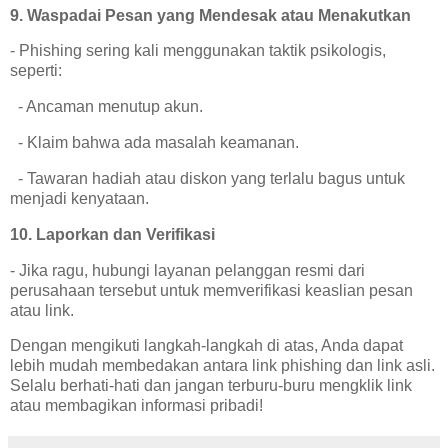
9. Waspadai Pesan yang Mendesak atau Menakutkan
- Phishing sering kali menggunakan taktik psikologis,
seperti:
- Ancaman menutup akun.
- Klaim bahwa ada masalah keamanan.
- Tawaran hadiah atau diskon yang terlalu bagus untuk
menjadi kenyataan.
10. Laporkan dan Verifikasi
- Jika ragu, hubungi layanan pelanggan resmi dari
perusahaan tersebut untuk memverifikasi keaslian pesan
atau link.
Dengan mengikuti langkah-langkah di atas, Anda dapat
lebih mudah membedakan antara link phishing dan link asli.
Selalu berhati-hati dan jangan terburu-buru mengklik link
atau membagikan informasi pribadi!