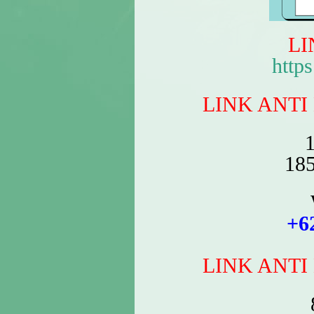
L
https
LINK ANTI
185
+6
LINK ANTI