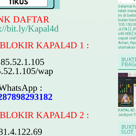
Selamat k
telah mer
ini di bet
INK DAFTAR
bulan be
105.150.0
://bit.ly/Kapal4d
JUTA ] [ J
x45.000 ]
cepat ole
 BLOKIR KAPAL4D 1 :
Aman, Nyam
utamakan
BUKT
185.52.1.105
PRAG
.52.1.105/wap
WhatsApp :
287898293182
KAPAL4D 
 BLOKIR KAPAL4D 2 :
Jackpot T
BUKT
81.4.122.69
SLOT