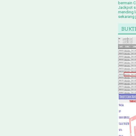
bermain C
Jackpot s
mending l
sekarang 
BUKT