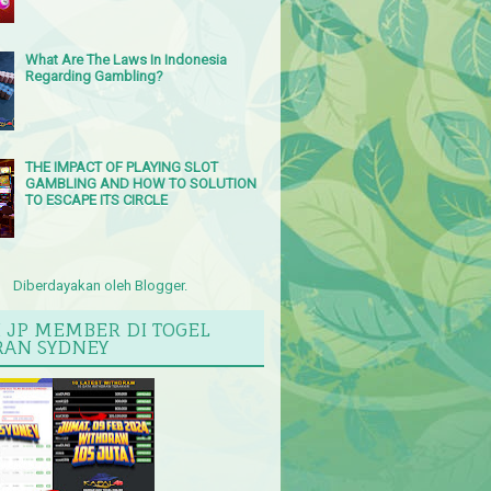
What Are The Laws In Indonesia
Regarding Gambling?
THE IMPACT OF PLAYING SLOT
GAMBLING AND HOW TO SOLUTION
TO ESCAPE ITS CIRCLE
Diberdayakan oleh
Blogger
.
I JP MEMBER DI TOGEL
RAN SYDNEY