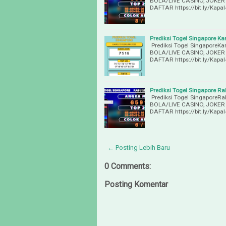
BOLA/LIVE CASINO, JOKER
DAFTAR https://bit.ly/Kap
Prediksi Togel Singapore Ka
Prediksi Togel SingaporeK
BOLA/LIVE CASINO, JOKER
DAFTAR https://bit.ly/Kap
Prediksi Togel Singapore Ra
Prediksi Togel SingaporeR
BOLA/LIVE CASINO, JOKER
DAFTAR https://bit.ly/Kap
← Posting Lebih Baru
0 Comments:
Posting Komentar