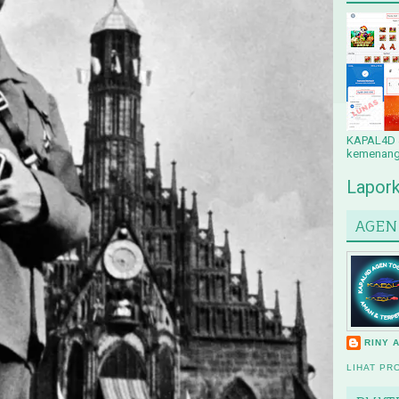
KAPAL4D &
kemenanga
Lapork
AGEN
RINY 
LIHAT PR