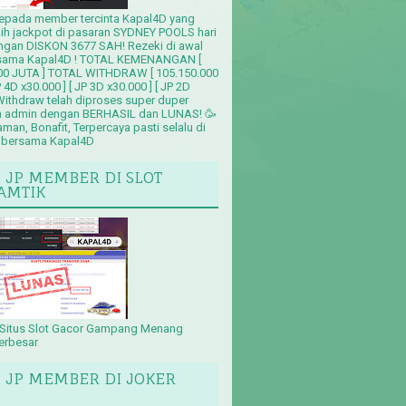
epada member tercinta Kapal4D yang
aih jackpot di pasaran SYDNEY POOLS hari
tingan DISKON 3677 SAH! Rezeki di awal
rsama Kapal4D ! TOTAL KEMENANGAN [
00 JUTA ] TOTAL WITHDRAW [ 105.150.000
P 4D x30.000 ] [ JP 3D x30.000 ] [ JP 2D
 Withdraw telah diproses super duper
h admin dengan BERHASIL dan LUNAS! 🥳
an, Bonafit, Terpercaya pasti selalu di
 bersama Kapal4D
I JP MEMBER DI SLOT
AMTIK
Situs Slot Gacor Gampang Menang
erbesar
I JP MEMBER DI JOKER