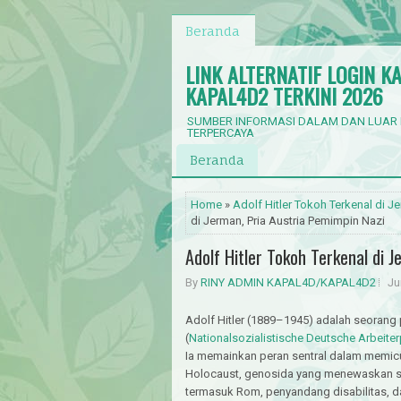
Beranda
LINK ALTERNATIF LOGIN K
KAPAL4D2 TERKINI 2026
SUMBER INFORMASI DALAM DAN LUAR
TERPERCAYA
Beranda
Home
»
Adolf Hitler Tokoh Terkenal di J
di Jerman, Pria Austria Pemimpin Nazi
Adolf Hitler Tokoh Terkenal di 
By
RINY ADMIN KAPAL4D/KAPAL4D2
Ju
Adolf Hitler (1889–1945) adalah seorang 
(
Nationalsozialistische Deutsche Arbeite
Ia memainkan peran sentral dalam memicu
Holocaust, genosida yang menewaskan seki
termasuk Rom, penyandang disabilitas, 