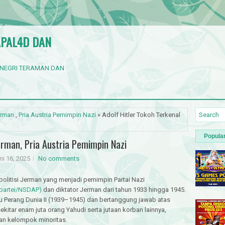
APAL4D DAN
 NEGRI TERAMAN DAN
erman
,
Pria Austria Pemimpin Nazi
» Adolf Hitler Tokoh Terkenal
Popula
Jerman, Pria Austria Pemimpin Nazi
ni 16, 2025
No comments
politisi Jerman yang menjadi pemimpin Partai Nazi
rpartei/NSDAP)
dan diktator Jerman dari tahun 1933 hingga 1945.
 Perang Dunia II (1939–1945) dan bertanggung jawab atas
tar enam juta orang Yahudi serta jutaan korban lainnya,
dan kelompok minoritas.