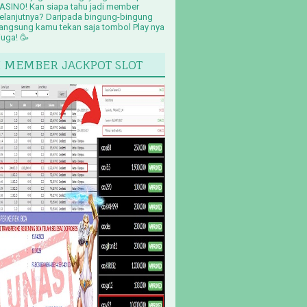
ASINO! Kan siapa tahu jadi member
elanjutnya? Daripada bingung-bingung
angsung kamu tekan saja tombol Play nya
juga! 🥳
I MEMBER JACKPOT SLOT