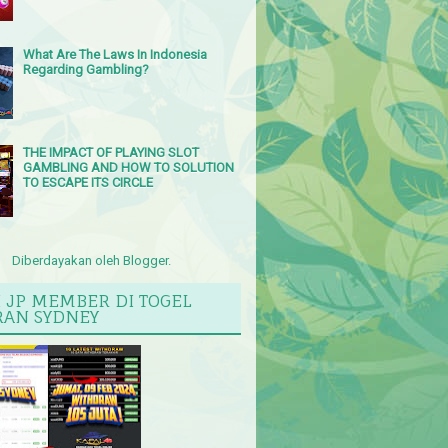
What Are The Laws In Indonesia
Regarding Gambling?
THE IMPACT OF PLAYING SLOT
GAMBLING AND HOW TO SOLUTION
TO ESCAPE ITS CIRCLE
Diberdayakan oleh
Blogger
.
I JP MEMBER DI TOGEL
RAN SYDNEY