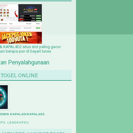
 KAPAL4D2 situs slot paling gacor
n berapa pun di bayart lunas
an Penyalahgunaan
 TOGEL ONLINE
ADMIN KAPAL4D/KAPAL4D2
OFIL LENGKAPKU