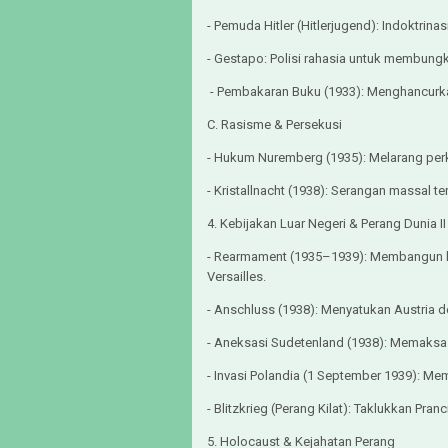
- Pemuda Hitler (Hitlerjugend): Indoktrina
- Gestapo: Polisi rahasia untuk membungk
- Pembakaran Buku (1933): Menghancurkan
C. Rasisme & Persekusi
- Hukum Nuremberg (1935): Melarang pe
- Kristallnacht (1938): Serangan massal 
4. Kebijakan Luar Negeri & Perang Dunia I
- Rearmament (1935–1939): Membangun ke
Versailles.
- Anschluss (1938): Menyatukan Austria
- Aneksasi Sudetenland (1938): Memaksa 
- Invasi Polandia (1 September 1939): Me
- Blitzkrieg (Perang Kilat): Taklukkan Pra
5. Holocaust & Kejahatan Perang