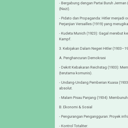
- Bergabung dengan Partai Buruh Jerman
(Nazi).
- Pidato dan Propaganda: Hitler menjadi
Perjanjian Versailles (1919) yang merugi
- Kudeta Munich (1923): Gagal merebut ke
Kampf.
3. Kebijakan Dalam Negeri Hitler (1933–
A. Penghancuran Demokrasi
- Dekrit Kebakaran Reichstag (1933): Me
(terutama komunis).
- Undang-Undang Pemberian Kuasa (1933
absolut.
- Malam Pisau Panjang (1934): Membunuh 
B. Ekonomi & Sosial
- Pengurangan Pengangguran: Proyek infra
- Kontrol Totaliter: