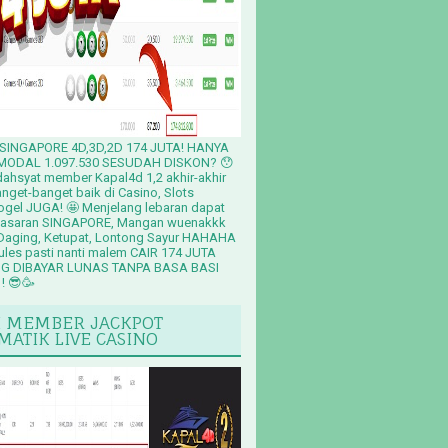
SINGAPORE 4D,3D,2D 174 JUTA! HANYA
ODAL 1.097.530 SESUDAH DISKON? 😯
hsyat member Kapal4d 1,2 akhir-akhir
anget-banget baik di Casino, Slots
gel JUGA! 🤩 Menjelang lebaran dapat
 Pasaran SINGAPORE, Mangan wuenakkk
aging, Ketupat, Lontong Sayur HAHAHA
pules pasti nanti malem CAIR 174 JUTA
 DIBAYAR LUNAS TANPA BASA BASI
! 😎🥳
I MEMBER JACKPOT
MATIK LIVE CASINO