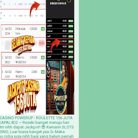
CASINO POWERUP - ROULETTE 156 JUTA
APAL4D2 ~ Rezeki banget menuju hari
Fitri nihh dapat Jackpot! 😎 Kemarin SLOTS
ASINO, Luar biasa banget yaa 🥳 Maka
u coba juga nihh bagi yang belum pernah