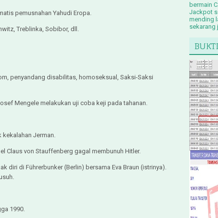
bermain C
Jackpot s
tematis pemusnahan Yahudi Eropa.
mending l
sekarang 
itz, Treblinka, Sobibor, dll.
BUKT
Rom, penyandang disabilitas, homoseksual, Saksi-Saksi
 Josef Mengele melakukan uji coba keji pada tahanan.
lik kekalahan Jerman.
nel Claus von Stauffenberg gagal membunuh Hitler.
ak diri di Führerbunker (Berlin) bersama Eva Braun (istrinya).
musuh.
ngga 1990.