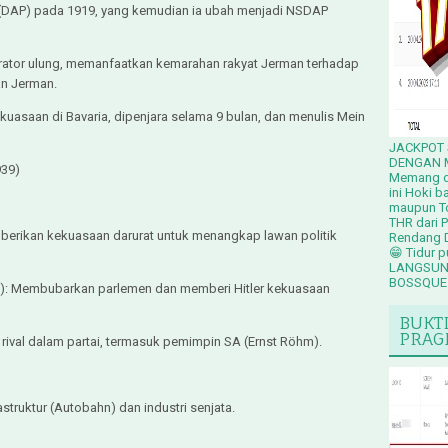
 (DAP) pada 1919, yang kemudian ia ubah menjadi NSDAP
 orator ulung, memanfaatkan kemarahan rakyat Jerman terhadap
kan Jerman.
kuasaan di Bavaria, dipenjara selama 9 bulan, dan menulis Mein
JACKPOT 
DENGAN M
1939)
Memang da
ini Hoki b
maupun To
THR dari
mberikan kekuasaan darurat untuk menangkap lawan politik
Rendang D
😁 Tidur 
LANGSUNG
BOSSQUE 
): Membubarkan parlemen dan memberi Hitler kekuasaan
BUKT
PRAG
rival dalam partai, termasuk pemimpin SA (Ernst Röhm).
struktur (Autobahn) dan industri senjata.