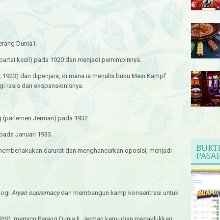
erang Dunia I.
 partai kecil) pada 1920 dan menjadi pemimpinnya.
, 1923) dan dipenjara, di mana ia menulis buku Mein Kampf
gi rasis dan ekspansionisnya.
tag (parlemen Jerman) pada 1932.
n pada Januari 1933.
BUKT
a memberlakukan darurat dan menghancurkan oposisi, menjadi
PASA
logi
Aryan supremacy
dan membangun kamp konsentrasi untuk
(1939), memicu Perang Dunia II. Jerman kemudian menaklukkan