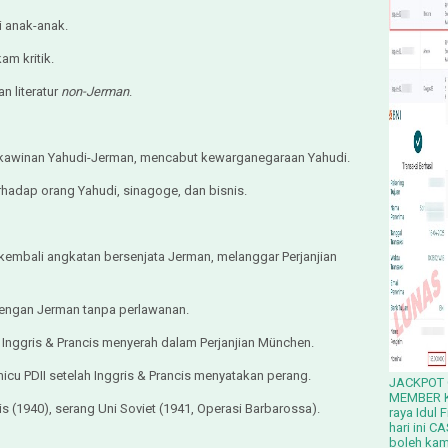
si anak-anak.
am kritik.
 literatur
non-Jerman
.
rkawinan Yahudi-Jerman, mencabut kewarganegaraan Yahudi.
terhadap orang Yahudi, sinagoge, dan bisnis.
I
mbali angkatan bersenjata Jerman, melanggar Perjanjian
 dengan Jerman tanpa perlawanan.
Inggris & Prancis menyerah dalam Perjanjian München.
micu PDII setelah Inggris & Prancis menyatakan perang.
JACKPOT 
MEMBER K
ncis (1940), serang Uni Soviet (1941, Operasi Barbarossa).
raya Idul 
hari ini C
boleh kam