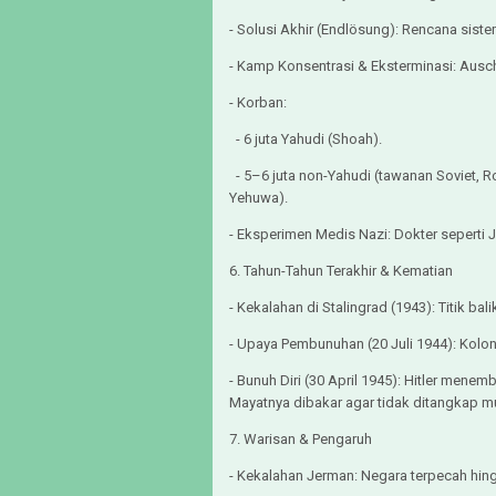
- Solusi Akhir (Endlösung): Rencana sis
- Kamp Konsentrasi & Eksterminasi: Auschw
- Korban:
- 6 juta Yahudi (Shoah).
- 5–6 juta non-Yahudi (tawanan Soviet, 
Yehuwa).
- Eksperimen Medis Nazi: Dokter seperti
6. Tahun-Tahun Terakhir & Kematian
- Kekalahan di Stalingrad (1943): Titik ba
- Upaya Pembunuhan (20 Juli 1944): Kolo
- Bunuh Diri (30 April 1945): Hitler menemb
Mayatnya dibakar agar tidak ditangkap 
7. Warisan & Pengaruh
- Kekalahan Jerman: Negara terpecah hi