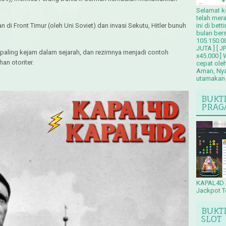
Selamat k
telah mer
n di Front Timur (oleh Uni Soviet) dan invasi Sekutu, Hitler bunuh
ini di bet
bulan be
105.150.0
JUTA ] [ J
 paling kejam dalam sejarah, dan rezimnya menjadi contoh
x45.000 ]
han otoriter.
cepat ole
Aman, Nyam
utamakan
BUKT
PRAG
KAPAL4D 
Jackpot T
BUKT
SLOT