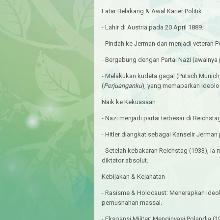
Latar Belakang & Awal Karier Politik
- Lahir di Austria pada 20 April 1889.
- Pindah ke Jerman dan menjadi veteran P
- Bergabung dengan Partai Nazi (awalnya
- Melakukan kudeta gagal (Putsch Munich
(
Perjuanganku
), yang memaparkan ideolo
Naik ke Kekuasaan
- Nazi menjadi partai terbesar di Reichs
- Hitler diangkat sebagai Kanselir Jerma
- Setelah kebakaran Reichstag (1933), i
diktator absolut.
Kebijakan & Kejahatan
- Rasisme & Holocaust: Menerapkan ideo
pemusnahan massal.
- Ekspansi Militer: Menginvasi Polandia 