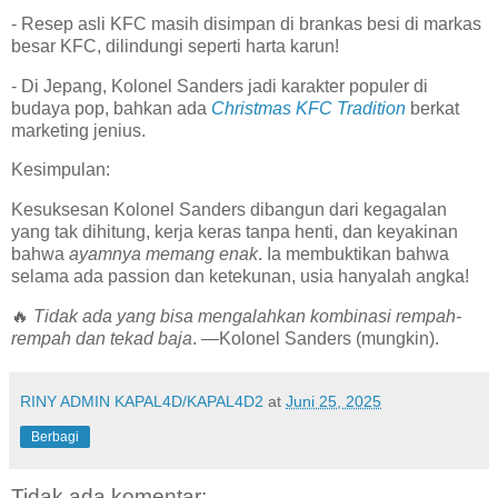
- Resep asli KFC masih disimpan di brankas besi di markas
besar KFC, dilindungi seperti harta karun!
- Di Jepang, Kolonel Sanders jadi karakter populer di
budaya pop, bahkan ada
Christmas KFC Tradition
berkat
marketing jenius.
Kesimpulan:
Kesuksesan Kolonel Sanders dibangun dari kegagalan
yang tak dihitung, kerja keras tanpa henti, dan keyakinan
bahwa
ayamnya memang enak
. Ia membuktikan bahwa
selama ada passion dan ketekunan, usia hanyalah angka!
🔥
Tidak ada yang bisa mengalahkan kombinasi rempah-
rempah dan tekad baja
. —Kolonel Sanders (mungkin).
RINY ADMIN KAPAL4D/KAPAL4D2
at
Juni 25, 2025
Berbagi
Tidak ada komentar: