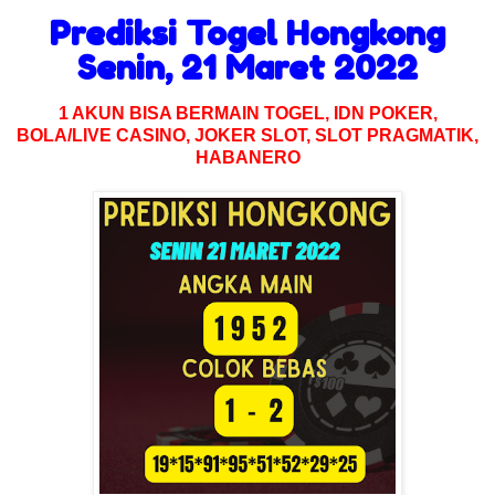
Prediksi Togel Hongkong
Senin, 21 Maret 2022
1 AKUN BISA BERMAIN TOGEL, IDN POKER,
BOLA/LIVE CASINO, JOKER SLOT, SLOT PRAGMATIK,
HABANERO