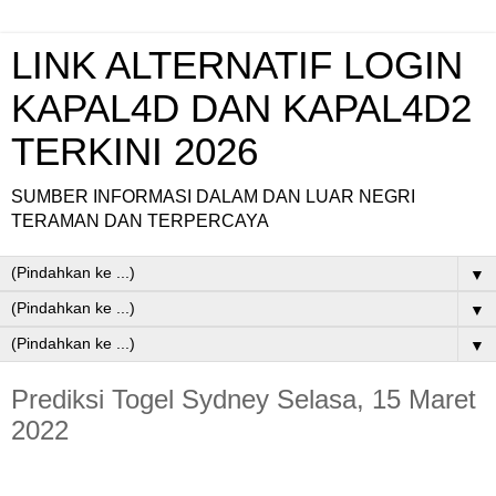
LINK ALTERNATIF LOGIN
KAPAL4D DAN KAPAL4D2
TERKINI 2026
SUMBER INFORMASI DALAM DAN LUAR NEGRI
TERAMAN DAN TERPERCAYA
▼
▼
▼
Prediksi Togel Sydney Selasa, 15 Maret
2022