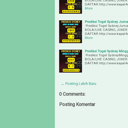
BOLA/LIVE CASINO, JOKER
DAFTAR http://www.kapal4
More
Prediksi Togel Sydney Juma
Prediksi Togel SydneyJum
BOLA/LIVE CASINO, JOKER
DAFTAR http://www.kapal4
More
Prediksi Togel Sydney Ming
Prediksi Togel SydneyMin
BOLA/LIVE CASINO, JOKER
DAFTAR http://www.kapal4
← Posting Lebih Baru
0 Comments:
Posting Komentar