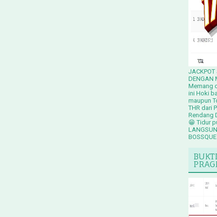
JACKPOT 
DENGAN M
Memang da
ini Hoki b
maupun To
THR dari
Rendang D
😁 Tidur 
LANGSUNG
BOSSQUE 
BUKT
PRAG