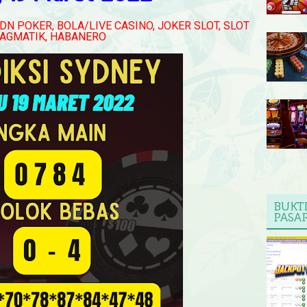
IDN POKER, BOLA/LIVE CASINO, JOKER SLOT, SLOT
AGMATIK, HABANERO
BUKT
PASA