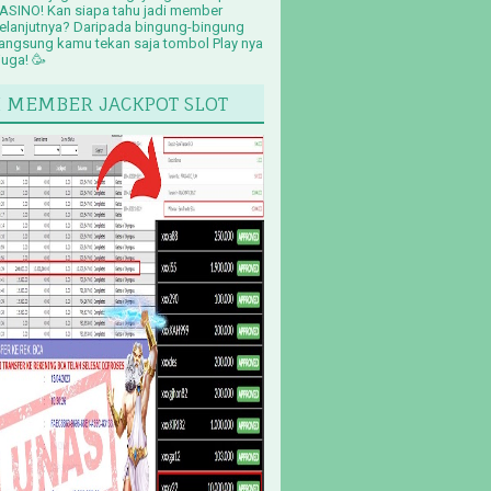
ASINO! Kan siapa tahu jadi member
elanjutnya? Daripada bingung-bingung
angsung kamu tekan saja tombol Play nya
juga! 🥳
I MEMBER JACKPOT SLOT