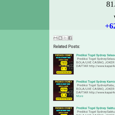
81
+6
Related Posts:
Prediksi Togel Sydney Selas
Prediksi Togel SydneySela
BOLA/LIVE CASINO, JOKER
DAFTAR http://www.kapal4
Prediksi Togel Sydney Kami
Prediksi Togel SydneyRab
BOLA/LIVE CASINO, JOKER
DAFTAR http://www.kapal4d
More
Prediksi Togel Sydney Sabtu
Prediksi Togel SydneySabt