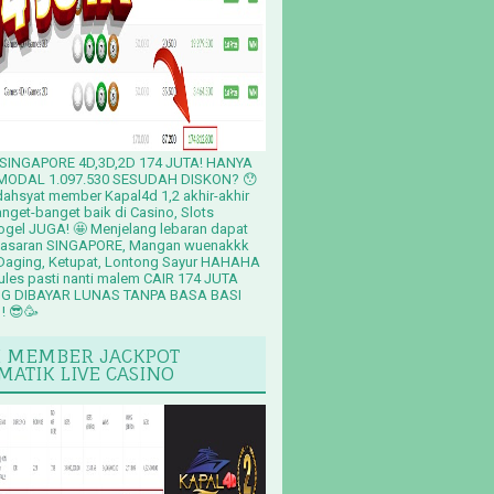
SINGAPORE 4D,3D,2D 174 JUTA! HANYA
ODAL 1.097.530 SESUDAH DISKON? 😯
hsyat member Kapal4d 1,2 akhir-akhir
anget-banget baik di Casino, Slots
gel JUGA! 🤩 Menjelang lebaran dapat
 Pasaran SINGAPORE, Mangan wuenakkk
aging, Ketupat, Lontong Sayur HAHAHA
pules pasti nanti malem CAIR 174 JUTA
 DIBAYAR LUNAS TANPA BASA BASI
! 😎🥳
I MEMBER JACKPOT
MATIK LIVE CASINO