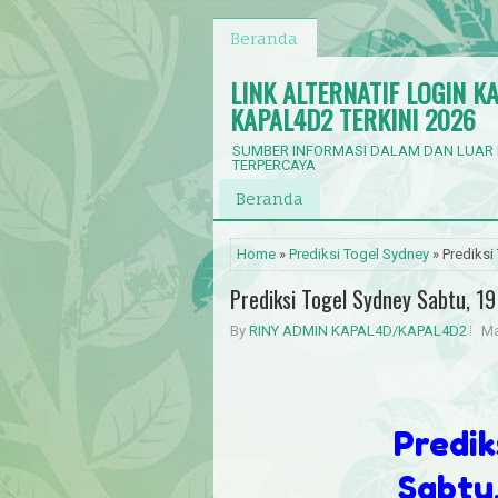
Beranda
LINK ALTERNATIF LOGIN K
KAPAL4D2 TERKINI 2026
SUMBER INFORMASI DALAM DAN LUAR
TERPERCAYA
Beranda
Home
»
Prediksi Togel Sydney
» Prediksi
Prediksi Togel Sydney Sabtu, 1
By
RINY ADMIN KAPAL4D/KAPAL4D2
Ma
Predik
Sabtu