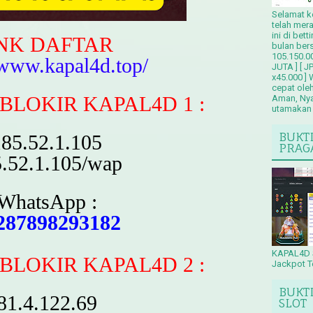
Selamat k
telah mer
ini di bet
INK DAFTAR
bulan be
105.150.0
/www.kapal4d.top/
JUTA ] [ J
x45.000 ]
cepat ole
 BLOKIR KAPAL4D 1 :
Aman, Nyam
utamakan
BUKT
185.52.1.105
PRAG
.52.1.105/wap
WhatsApp :
287898293182
KAPAL4D 
 BLOKIR KAPAL4D 2 :
Jackpot T
BUKT
81.4.122.69
SLOT