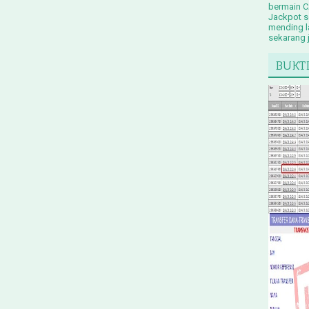
bermain C
Jackpot s
mending l
sekarang 
BUKT