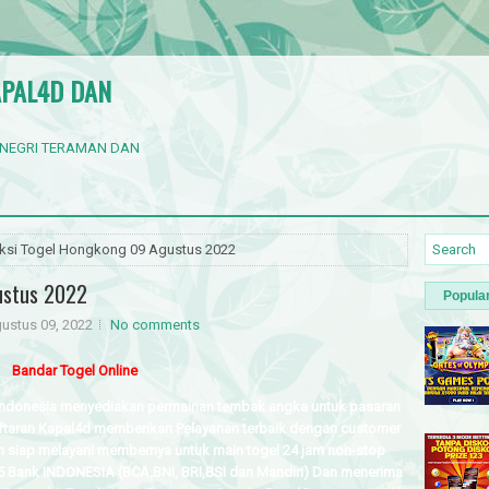
APAL4D DAN
 NEGRI TERAMAN DAN
iksi Togel Hongkong 09 Agustus 2022
ustus 2022
Popula
ustus 09, 2022
No comments
Bandar Togel Online
 Indonesia menyediakan permainan tembak angka untuk pasaran
daftaran Kapal4d memberikan Pelayanan terbaik dengan customer
 siap melayani membernya untuk main togel 24 jam non-stop
5 Bank INDONESIA (BCA,BNI, BRI,BSI dan Mandiri) Dan menerima