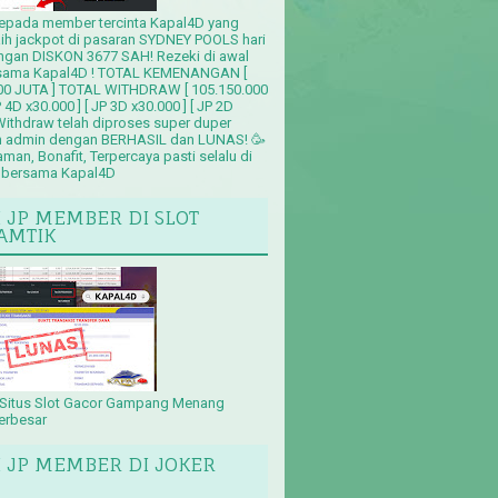
epada member tercinta Kapal4D yang
aih jackpot di pasaran SYDNEY POOLS hari
tingan DISKON 3677 SAH! Rezeki di awal
rsama Kapal4D ! TOTAL KEMENANGAN [
00 JUTA ] TOTAL WITHDRAW [ 105.150.000
P 4D x30.000 ] [ JP 3D x30.000 ] [ JP 2D
 Withdraw telah diproses super duper
h admin dengan BERHASIL dan LUNAS! 🥳
an, Bonafit, Terpercaya pasti selalu di
 bersama Kapal4D
I JP MEMBER DI SLOT
AMTIK
Situs Slot Gacor Gampang Menang
erbesar
I JP MEMBER DI JOKER