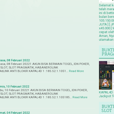
Selamat k
telah mer
ini di bet
bulan be
105.150.0
JUTA ] [ J
x45.000 ]
cepat ole
Aman, Nyam
utamakan
BUKT
PRAG
asa, 08 Februari 2022
lasa, 08 Februari 20221 AKUN BISA BERMAIN TOGEL, IDN POKER,
 SLOT, SLOT PRAGMATIK, HABANEROLINK
al4dLINK ANTI BLOKIR KAPAL4D 1 :185.52.1.1051…
Read More
mis, 10 Februari 2022
bu, 10 Februari 20221 AKUN BISA BERMAIN TOGEL, IDN POKER,
KAPAL4D 
 SLOT, SLOT PRAGMATIK, HABANEROLINK
Jackpot T
al4dLINK ANTI BLOKIR KAPAL4D 1 :185.52.1.105185…
Read More
BUKT
SLOT
mat, 04 Februari 2022