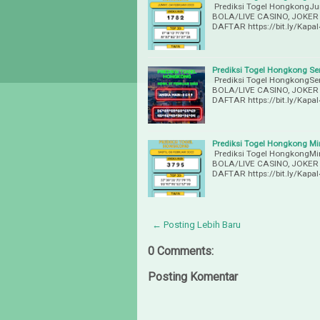
Prediksi Togel HongkongJ
BOLA/LIVE CASINO, JOKER
DAFTAR https://bit.ly/Kap
Prediksi Togel Hongkong Sen
Prediksi Togel HongkongSe
BOLA/LIVE CASINO, JOKER
DAFTAR https://bit.ly/Kap
Prediksi Togel Hongkong Mi
Prediksi Togel HongkongM
BOLA/LIVE CASINO, JOKER
DAFTAR https://bit.ly/Kap
← Posting Lebih Baru
0 Comments:
Posting Komentar