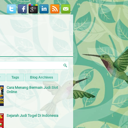
r
Tags
Blog Archives
Cara Menang Bermain Judi Slot
Online
Sejarah Judi Togel Di Indonesia