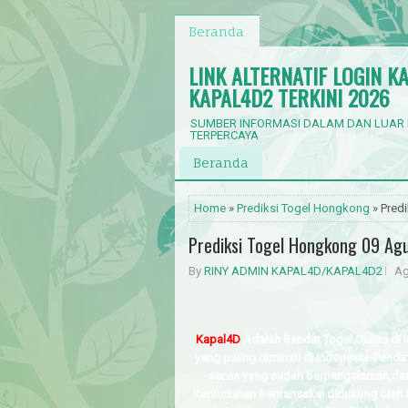
Beranda
LINK ALTERNATIF LOGIN K
KAPAL4D2 TERKINI 2026
SUMBER INFORMASI DALAM DAN LUAR
TERPERCAYA
Beranda
Home
»
Prediksi Togel Hongkong
» Pred
Prediksi Togel Hongkong 09 Ag
By
RINY ADMIN KAPAL4D/KAPAL4D2
Ag
Kapal4D
Adalah Bandar Togel Online di
yang paling diminati di indonesia. Pen
servis yang sudah berpengalaman,dan
Kemudahan Bertransaksi didukung oleh 