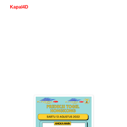
Kapal4D
Adalah Bandar Togel Online di Indonesia
menyediakan permainan tembak angka untuk pasaran
yang paling diminati di indonesia. Pendaftaran Kapal4d
memberikan Pelayanan terbaik dengan customer servis
yang sudah berpengalaman,dan siap melayani
membernya untuk main togel 24 jam non-stop
Kemudahan Bertransaksi didukung oleh 5 Bank
INDONESIA (BCA,BNI, BRI,BSI dan Mandiri) Dan
menerima pendaftaran melalui akun EWallet. KAPAL4D
Bandar Togel online Terpercaya Bandar Togel Dengan
memiliki user disini yang bisa main judi togel online
untuk pasaran Singapore, Sidney, Hongkong.
Main Togel Online Langsung di Smartphone maupun
versi wap dimana dan kapan saja, Berserta Bonus
Promo yang menarik dan referal seumur .