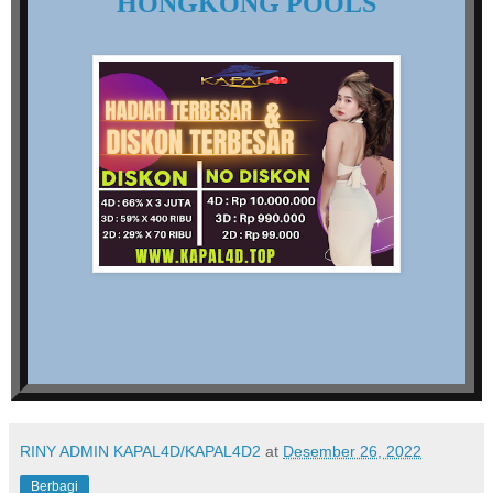
HONGKONG POOLS
RINY ADMIN KAPAL4D/KAPAL4D2
at
Desember 26, 2022
Berbagi