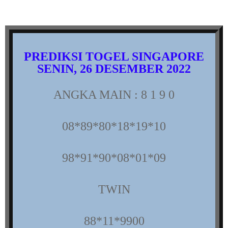
PREDIKSI TOGEL SINGAPORE
SENIN, 26 DESEMBER 2022
ANGKA MAIN : 8 1 9 0
08*89*80*18*19*10
98*91*90*08*01*09
TWIN
88*11*9900