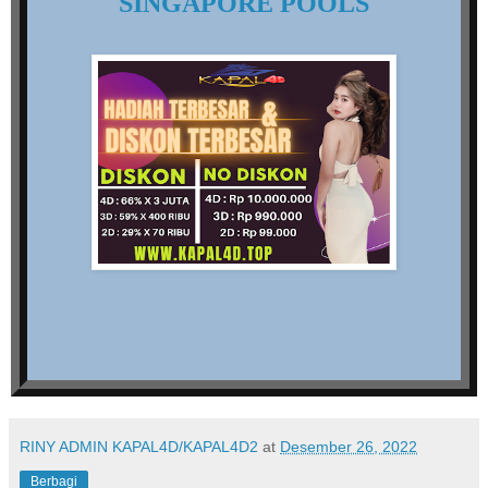
SINGAPORE POOLS
RINY ADMIN KAPAL4D/KAPAL4D2
at
Desember 26, 2022
Berbagi