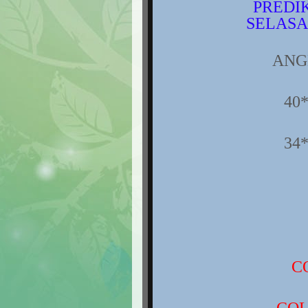
PREDI
SELASA
ANGK
40
34
C
CO