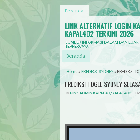
Beranda
LINK ALTERNATIF LOGIN K
KAPAL4D2 TERKINI 2026
SUMBER INFORMASI DALAM DAN LUAR
TERPERCAYA
Beranda
Home
»
PREDIKSI SYDNEY
» PREDIKSI T
PREDIKSI TOGEL SYDNEY SELAS
By
RINY ADMIN KAPAL4D/KAPAL4D2
De