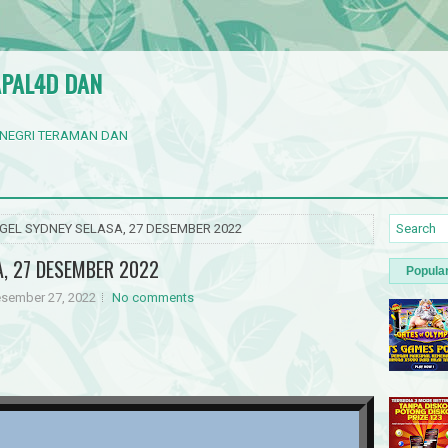
APAL4D DAN
 NEGRI TERAMAN DAN
OGEL SYDNEY SELASA, 27 DESEMBER 2022
A, 27 DESEMBER 2022
Popula
sember 27, 2022
No comments