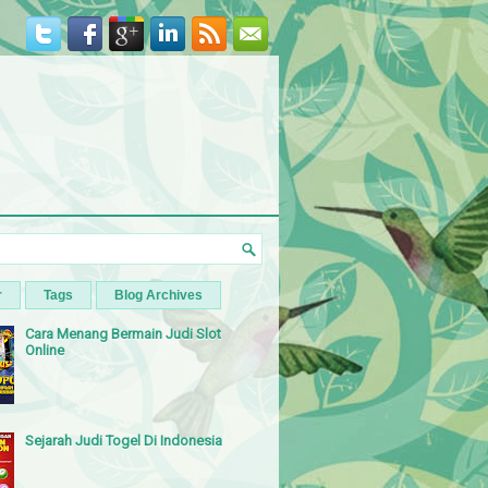
r
Tags
Blog Archives
Cara Menang Bermain Judi Slot
Online
Sejarah Judi Togel Di Indonesia