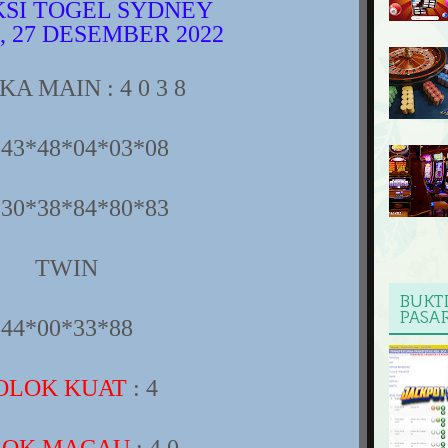
KSI TOGEL SYDNEY
, 27 DESEMBER 2022
A MAIN : 4 0 3 8
*43*48*04*03*08
*30*38*84*80*83
TWIN
BUKT
PASA
44*00*33*88
OLOK KUAT
: 4
LOK MACAU
: 4 0