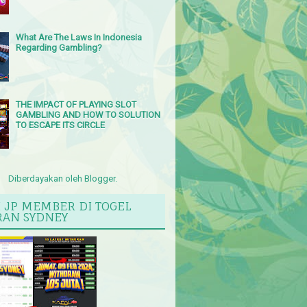
What Are The Laws In Indonesia
Regarding Gambling?
THE IMPACT OF PLAYING SLOT
GAMBLING AND HOW TO SOLUTION
TO ESCAPE ITS CIRCLE
Diberdayakan oleh
Blogger
.
I JP MEMBER DI TOGEL
RAN SYDNEY