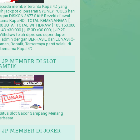
epada member tercinta Kapal4D yang
aih jackpot di pasaran SYDNEY POOLS hari
tingan DISKON 3677 SAH! Rezeki di awal
rsama Kapal4D ! TOTAL KEMENANGAN [
00 JUTA ] TOTAL WITHDRAW [ 105.150.000
P 4D x30.000 ] [ JP 3D x30.000 ] [ JP 2D
 Withdraw telah diproses super duper
h admin dengan BERHASIL dan LUNAS! 🥳
an, Bonafit, Terpercaya pasti selalu di
 bersama Kapal4D
I JP MEMBER DI SLOT
AMTIK
Situs Slot Gacor Gampang Menang
erbesar
I JP MEMBER DI JOKER