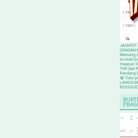
JACKPOT 
DENGAN M
Memang da
ini Hoki b
maupun To
THR dari
Rendang D
😁 Tidur 
LANGSUNG
BOSSQUE 
BUKT
PRAG