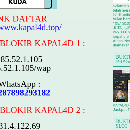
Selamat k
telah mer
ini di bet
INK DAFTAR
bulan be
105.150.0
/www.kapal4d.top/
JUTA ] [ J
x45.000 ]
cepat ole
 BLOKIR KAPAL4D 1 :
Aman, Nyam
utamakan
BUKT
185.52.1.105
PRAG
.52.1.105/wap
WhatsApp :
287898293182
KAPAL4D 
 BLOKIR KAPAL4D 2 :
Jackpot T
BUKT
81.4.122.69
SLOT