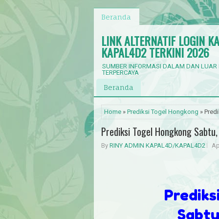
Beranda
LINK ALTERNATIF LOGIN K
KAPAL4D2 TERKINI 2026
SUMBER INFORMASI DALAM DAN LUAR
TERPERCAYA
Beranda
Home
»
Prediksi Togel Hongkong
» Predi
Prediksi Togel Hongkong Sabtu,
By
RINY ADMIN KAPAL4D/KAPAL4D2
Ap
Prediks
Sabtu