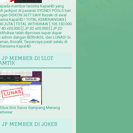
epada member tercinta Kapal4D yang
aih jackpot di pasaran SYDNEY POOLS hari
tingan DISKON 3677 SAH! Rezeki di awal
rsama Kapal4D ! TOTAL KEMENANGAN [
00 JUTA ] TOTAL WITHDRAW [ 105.150.000
P 4D x30.000 ] [ JP 3D x30.000 ] [ JP 2D
 Withdraw telah diproses super duper
h admin dengan BERHASIL dan LUNAS! 🥳
an, Bonafit, Terpercaya pasti selalu di
 bersama Kapal4D
I JP MEMBER DI SLOT
AMTIK
Situs Slot Gacor Gampang Menang
erbesar
I JP MEMBER DI JOKER