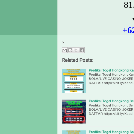
81
+6
>
Related Posts:
Prediksi Togel Hongkong Ka
Prediksi Togel HongkongK
BOLA/LIVE CASINO, JOKER
DAFTAR https://bit.ly/Kap
Prediksi Togel Hongkong Se
Prediksi Togel HongkongSe
BOLA/LIVE CASINO, JOKER
DAFTAR https://bit.ly/Kap
Prediksi Togel Hongkong Sa