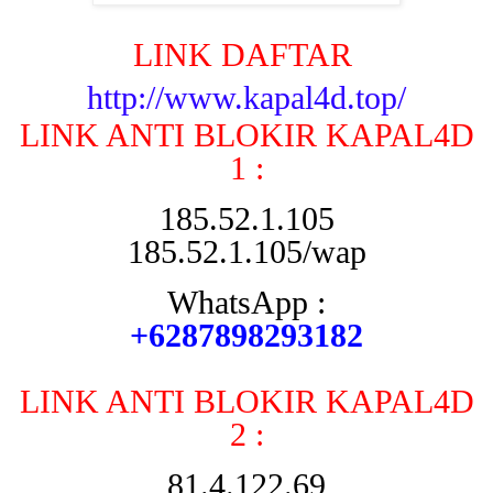
LINK DAFTAR
http://www.kapal4d.top/
LINK ANTI BLOKIR KAPAL4D
1 :
185.52.1.105
185.52.1.105/wap
WhatsApp :
+6
287898293182
LINK ANTI BLOKIR KAPAL4D
2 :
81.4.122.69