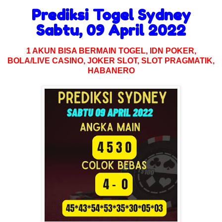
Prediksi Togel Sydney
Sabtu, 09 April 2022
1 AKUN BISA BERMAIN TOGEL, IDN POKER,
BOLA/LIVE CASINO, JOKER SLOT, SLOT PRAGMATIK,
HABANERO