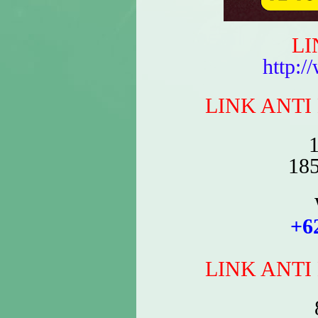
L
http:/
LINK ANTI
185
+6
LINK ANTI