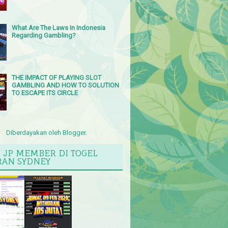
What Are The Laws In Indonesia
Regarding Gambling?
THE IMPACT OF PLAYING SLOT
GAMBLING AND HOW TO SOLUTION
TO ESCAPE ITS CIRCLE
Diberdayakan oleh
Blogger
.
I JP MEMBER DI TOGEL
RAN SYDNEY