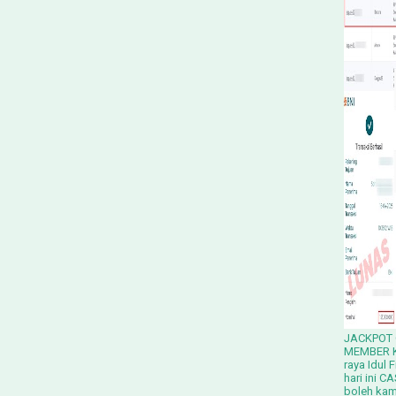
JACKPOT 
MEMBER K
raya Idul 
hari ini C
boleh kam