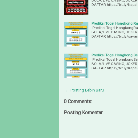
BOLA/LIVE CASINO, JOKER
DAFTAR https://bit.ly/Kap
Prediksi Togel Hongkong Ra
Prediksi Togel HongkongR
BOLA/LIVE CASINO, JOKER
DAFTAR https://bit.ly/say
Prediksi Togel Hongkong Se
Prediksi Togel HongkongS
BOLA/LIVE CASINO, JOKER
DAFTAR https://bit.ly/Kap
← Posting Lebih Baru
0 Comments:
Posting Komentar