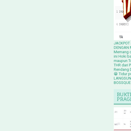
JACKPOT 
DENGAN M
Memang da
ini Hoki b
maupun To
THR dari
Rendang D
😁 Tidur 
LANGSUNG
BOSSQUE 
BUKT
PRAG