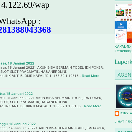
.4.122.69/wap
WhatsApp :
281388043368
KAPAL4D &
kemenanga
Lapork
lasa, 18 Januari 2022
elasa, 18 Januari 20221 AKUN BISA BERMAIN TOGEL, IDN POKER,
 SLOT, SLOT PRAGMATIK, HABANEROLINK
AGEN
al4dLINK ANTI BLOKIR KAPAL4D 1 :185.52.1.10518…
Read More
btu, 15 Januari 2022
abtu, 15 Januari 20221 AKUN BISA BERMAIN TOGEL, IDN POKER,
 SLOT, SLOT PRAGMATIK, HABANEROLINK
al4dLINK ANTI BLOKIR KAPAL4D 1 :185.52.1.105185…
Read More
RINY 
LIHAT PR
nggu, 16 Januari 2022
inggu, 16 Januari 20221 AKUN BISA BERMAIN TOGEL, IDN POKER,