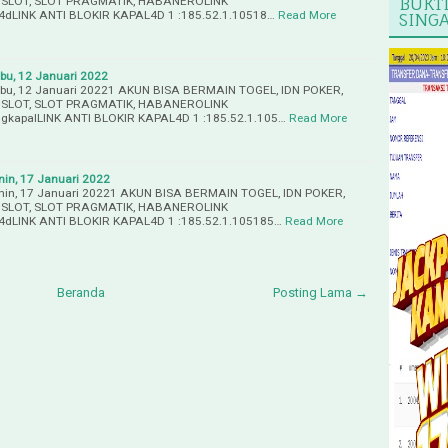
BUKT
 SLOT, SLOT PRAGMATIK, HABANEROLINK
al4dLINK ANTI BLOKIR KAPAL4D 1 :185.52.1.10518…
Read More
SING
bu, 12 Januari 2022
abu, 12 Januari 20221 AKUN BISA BERMAIN TOGEL, IDN POKER,
 SLOT, SLOT PRAGMATIK, HABANEROLINK
angkapalLINK ANTI BLOKIR KAPAL4D 1 :185.52.1.105…
Read More
nin, 17 Januari 2022
enin, 17 Januari 20221 AKUN BISA BERMAIN TOGEL, IDN POKER,
 SLOT, SLOT PRAGMATIK, HABANEROLINK
al4dLINK ANTI BLOKIR KAPAL4D 1 :185.52.1.105185…
Read More
Beranda
Posting Lama →