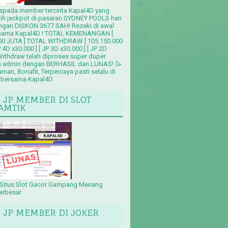
epada member tercinta Kapal4D yang
aih jackpot di pasaran SYDNEY POOLS hari
tingan DISKON 3677 SAH! Rezeki di awal
rsama Kapal4D ! TOTAL KEMENANGAN [
00 JUTA ] TOTAL WITHDRAW [ 105.150.000
P 4D x30.000 ] [ JP 3D x30.000 ] [ JP 2D
 Withdraw telah diproses super duper
h admin dengan BERHASIL dan LUNAS! 🥳
an, Bonafit, Terpercaya pasti selalu di
 bersama Kapal4D
I JP MEMBER DI SLOT
AMTIK
Situs Slot Gacor Gampang Menang
erbesar
I JP MEMBER DI JOKER