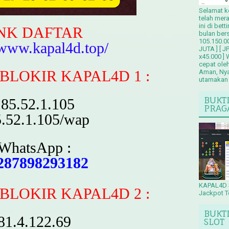
Selamat k
telah mer
ini di bet
INK DAFTAR
bulan be
105.150.0
/www.kapal4d.top/
JUTA ] [ J
x45.000 ]
cepat ole
 BLOKIR KAPAL4D 1 :
Aman, Nyam
utamakan
BUKT
185.52.1.105
PRAG
.52.1.105/wap
WhatsApp :
287898293182
KAPAL4D 
 BLOKIR KAPAL4D 2 :
Jackpot T
BUKT
81.4.122.69
SLOT