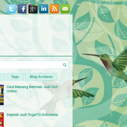
r
Tags
Blog Archives
Cara Menang Bermain Judi Slot
Online
Sejarah Judi Togel Di Indonesia