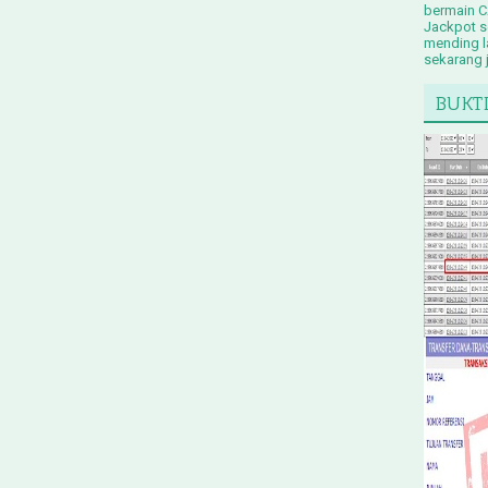
bermain C
Jackpot s
mending l
sekarang 
BUKT