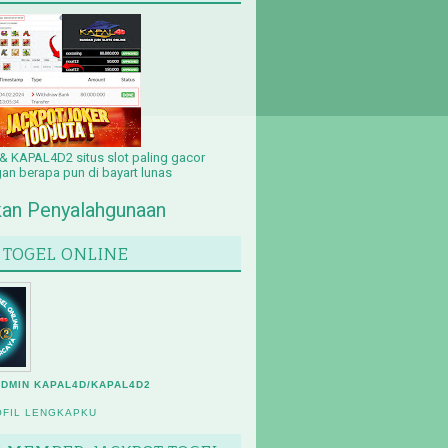
 KAPAL4D2 situs slot paling gacor
n berapa pun di bayart lunas
an Penyalahgunaan
 TOGEL ONLINE
ADMIN KAPAL4D/KAPAL4D2
OFIL LENGKAPKU