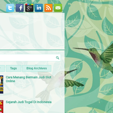
r
Tags
Blog Archives
Cara Menang Bermain Judi Slot
Online
Sejarah Judi Togel Di Indonesia