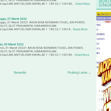
BUKT
 SLOT, SLOT PRAGMATIK, HABANEROLINK
.top/LINK ANTI BLOKIR KAPAL4D 1 :185.52.1.105185.…
Read More
SING
inggu, 27 Maret 2022
inggu, 27 Maret 20221 AKUN BISA BERMAIN TOGEL, IDN POKER,
 SLOT, SLOT PRAGMATIK, HABANEROLINK
d.top/LINK ANTI BLOKIR KAPAL4D 1 :185.52.1.10518…
Read More
bu, 30 Maret 2022
amis, 31 Maret 20221 AKUN BISA BERMAIN TOGEL, IDN POKER,
 SLOT, SLOT PRAGMATIK, HABANEROLINK
d.top/LINK ANTI BLOKIR KAPAL4D 1 :185.52.1.105185…
Read More
Beranda
Posting Lama →