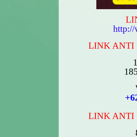
L
http:/
LINK ANTI
185
+6
LINK ANTI