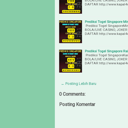
BOLA/LIVE CASINO, JOKER
DAFTAR http://www.kapal4d
Prediksi Togel Singapore M
Prediksi Togel SingaporeM
BOLA/LIVE CASINO, JOKER
DAFTAR http://www.kapal4
Prediksi Togel Singapore Ra
Prediksi Togel SingaporeK
BOLA/LIVE CASINO, JOKER
DAFTAR http://www.kapal4
← Posting Lebih Baru
0 Comments:
Posting Komentar