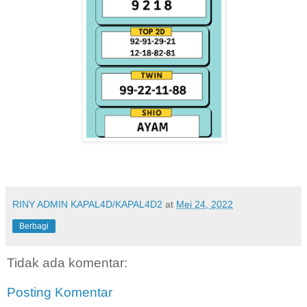
RINY ADMIN KAPAL4D/KAPAL4D2
at
Mei 24, 2022
Berbagi
Tidak ada komentar:
Posting Komentar