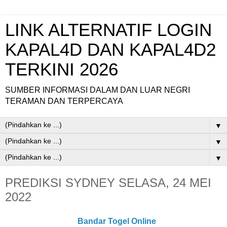
LINK ALTERNATIF LOGIN
KAPAL4D DAN KAPAL4D2
TERKINI 2026
SUMBER INFORMASI DALAM DAN LUAR NEGRI
TERAMAN DAN TERPERCAYA
▼
▼
▼
PREDIKSI SYDNEY SELASA, 24 MEI
2022
Bandar Togel Online