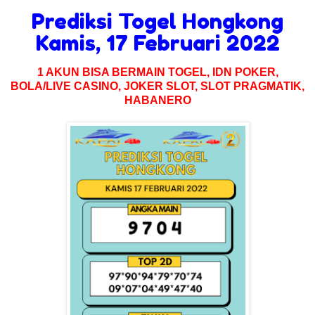
Prediksi Togel Hongkong
Kamis, 17 Februari 2022
1 AKUN BISA BERMAIN TOGEL, IDN POKER,
BOLA/LIVE CASINO, JOKER SLOT, SLOT PRAGMATIK,
HABANERO