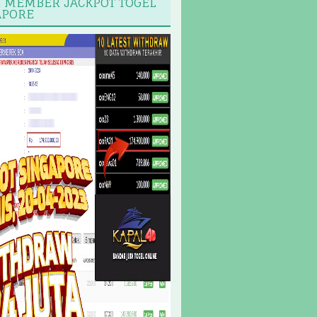
I MEMBER JACKPOT TOGEL
APORE