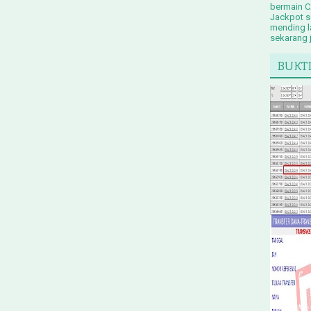
bermain C
Jackpot s
mending l
sekarang 
BUKT