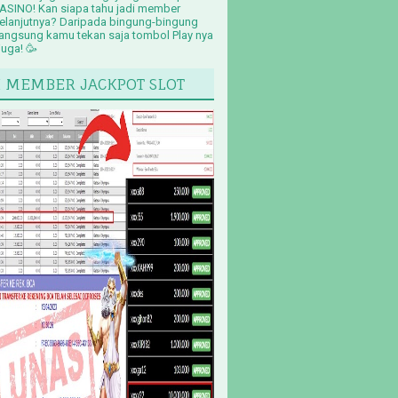
ASINO! Kan siapa tahu jadi member
elanjutnya? Daripada bingung-bingung
angsung kamu tekan saja tombol Play nya
juga! 🥳
I MEMBER JACKPOT SLOT