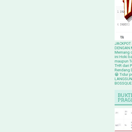
JACKPOT 
DENGAN M
Memang da
ini Hoki b
maupun To
THR dari
Rendang D
😁 Tidur 
LANGSUNG
BOSSQUE 
BUKT
PRAG