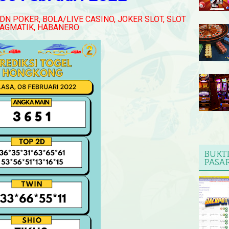
IDN POKER, BOLA/LIVE CASINO, JOKER SLOT, SLOT
AGMATIK, HABANERO
BUKT
PASA