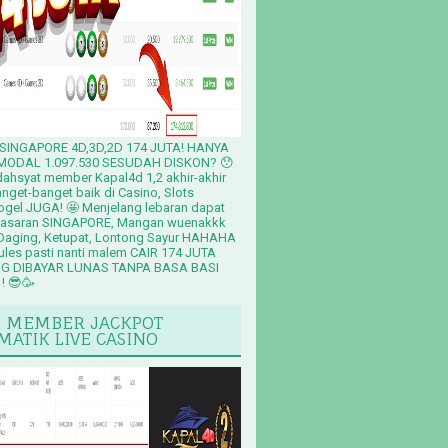
SINGAPORE 4D,3D,2D 174 JUTA! HANYA
ODAL 1.097.530 SESUDAH DISKON? 😯
hsyat member Kapal4d 1,2 akhir-akhir
anget-banget baik di Casino, Slots
gel JUGA! 🤩 Menjelang lebaran dapat
 Pasaran SINGAPORE, Mangan wuenakkk
aging, Ketupat, Lontong Sayur HAHAHA
pules pasti nanti malem CAIR 174 JUTA
 DIBAYAR LUNAS TANPA BASA BASI
! 😎🥳
I MEMBER JACKPOT
MATIK LIVE CASINO