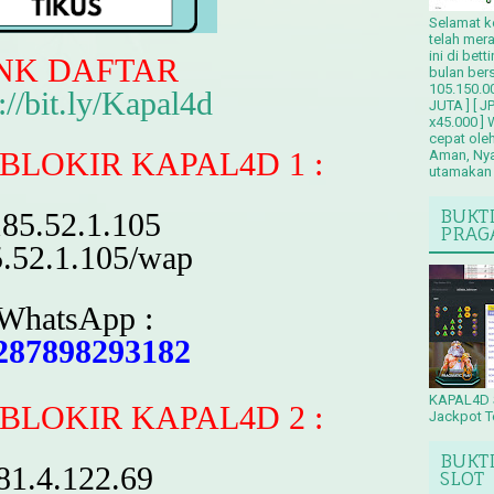
Selamat k
telah mer
ini di bet
INK DAFTAR
bulan be
105.150.0
://bit.ly/Kapal4d
JUTA ] [ J
x45.000 ]
cepat ole
 BLOKIR KAPAL4D 1 :
Aman, Nyam
utamakan
BUKT
185.52.1.105
PRAG
.52.1.105/wap
WhatsApp :
287898293182
KAPAL4D 
 BLOKIR KAPAL4D 2 :
Jackpot T
BUKT
81.4.122.69
SLOT