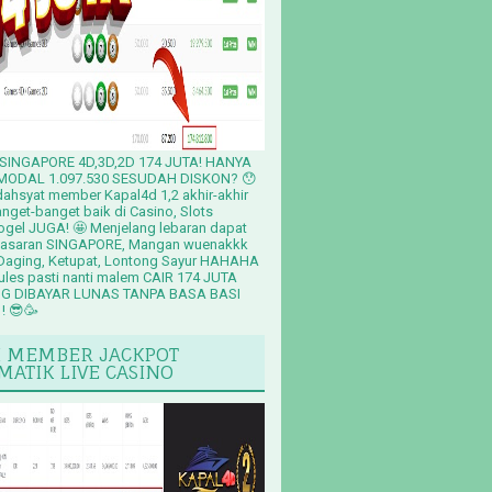
SINGAPORE 4D,3D,2D 174 JUTA! HANYA
ODAL 1.097.530 SESUDAH DISKON? 😯
hsyat member Kapal4d 1,2 akhir-akhir
anget-banget baik di Casino, Slots
gel JUGA! 🤩 Menjelang lebaran dapat
 Pasaran SINGAPORE, Mangan wuenakkk
aging, Ketupat, Lontong Sayur HAHAHA
pules pasti nanti malem CAIR 174 JUTA
 DIBAYAR LUNAS TANPA BASA BASI
! 😎🥳
I MEMBER JACKPOT
MATIK LIVE CASINO