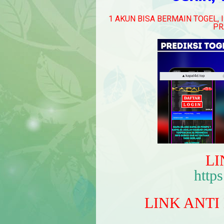
1 AKUN BISA BERMAIN TOGEL, 
PR
L
https
LINK ANTI