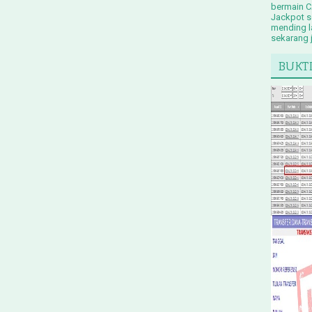
bermain C
Jackpot s
mending l
sekarang 
BUKT