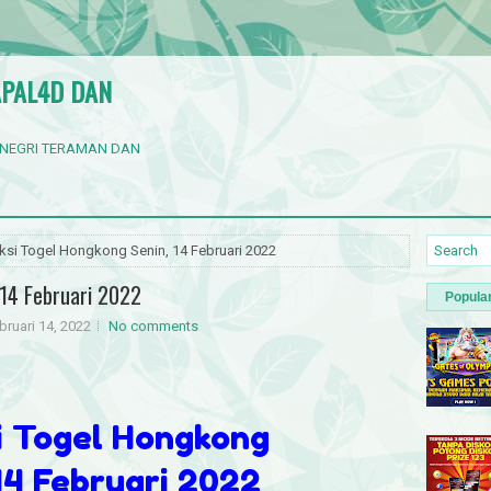
APAL4D DAN
 NEGRI TERAMAN DAN
ksi Togel Hongkong Senin, 14 Februari 2022
 14 Februari 2022
Popula
bruari 14, 2022
No comments
i Togel Hongkong
14 Februari 2022