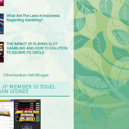
What Are The Laws In Indonesia
Regarding Gambling?
THE IMPACT OF PLAYING SLOT
GAMBLING AND HOW TO SOLUTION
TO ESCAPE ITS CIRCLE
Diberdayakan oleh
Blogger
.
I JP MEMBER DI TOGEL
RAN SYDNEY