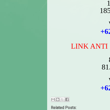
185
+6
LINK ANTI
81
+6
Related Posts: