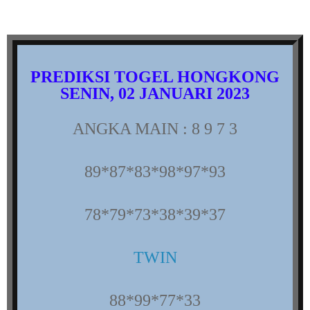
PREDIKSI TOGEL HONGKONG
SENIN, 02 JANUARI 2023
ANGKA MAIN : 8 9 7 3
89*87*83*98*97*93
78*79*73*38*39*37
TWIN
88*99*77*33