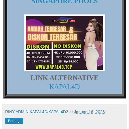
SINGAPORE POOLS
LINK ALTERNATIVE
KAPAL4D
RINY ADMIN KAPAL4D/KAPAL4D2
at
Januari 16, 2023
Berbagi