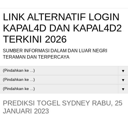
LINK ALTERNATIF LOGIN
KAPAL4D DAN KAPAL4D2
TERKINI 2026
SUMBER INFORMASI DALAM DAN LUAR NEGRI
TERAMAN DAN TERPERCAYA
▼
▼
▼
PREDIKSI TOGEL SYDNEY RABU, 25
JANUARI 2023