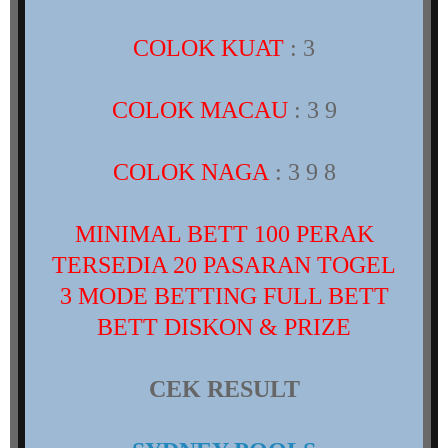
COLOK KUAT
: 3
COLOK MACAU
: 3 9
COLOK NAGA
: 3 9 8
MINIMAL BETT 100 PERAK
TERSEDIA 20 PASARAN TOGEL
3 MODE BETTING FULL BETT
BETT DISKON & PRIZE
CEK RESULT