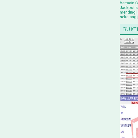
bermain C
Jackpot s
mending l
sekarang 
BUKT