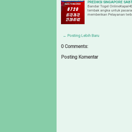
PREDIKSI SINGAPORE SABT
Bandar Togel OnlineKapal4
tembak angka untuk pasaran
memberikan Pelayanan terb
← Posting Lebih Baru
0 Comments:
Posting Komentar