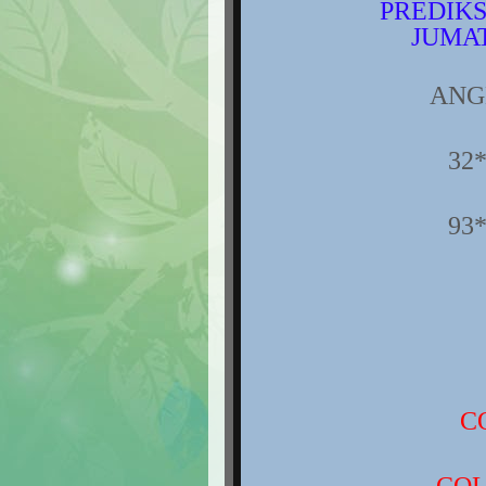
PREDIKS
JUMAT
ANGK
32
93
C
CO