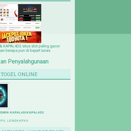
 KAPAL4D2 situs slot paling gacor
n berapa pun di bayart lunas
an Penyalahgunaan
 TOGEL ONLINE
ADMIN KAPAL4D/KAPAL4D2
OFIL LENGKAPKU