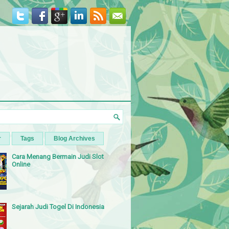
r
Tags
Blog Archives
Cara Menang Bermain Judi Slot
Online
Sejarah Judi Togel Di Indonesia