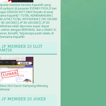
epada member tercinta Kapal4D yang
aih jackpot di pasaran SYDNEY POOLS hari
tingan DISKON 3677 SAH! Rezeki di awal
rsama Kapal4D ! TOTAL KEMENANGAN [
00 JUTA ] TOTAL WITHDRAW [ 105.150.000
P 4D x30.000 ] [ JP 3D x30.000 ] [ JP 2D
 Withdraw telah diproses super duper
h admin dengan BERHASIL dan LUNAS! 🥳
an, Bonafit, Terpercaya pasti selalu di
 bersama Kapal4D
I JP MEMBER DI SLOT
AMTIK
Situs Slot Gacor Gampang Menang
erbesar
I JP MEMBER DI JOKER