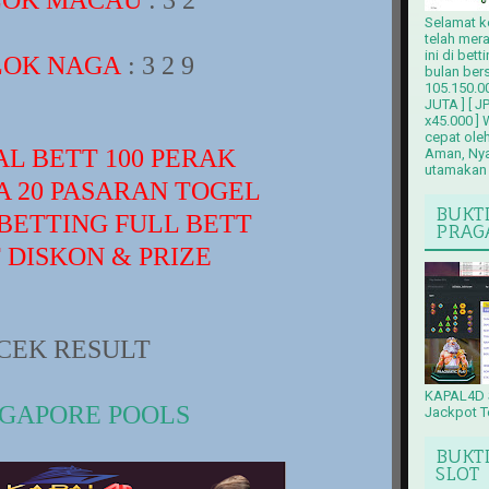
Selamat k
telah mer
ini di bet
LOK NAGA
: 3 2 9
bulan be
105.150.0
JUTA ] [ J
x45.000 ]
cepat ole
L BETT 100 PERAK
Aman, Nyam
utamakan
A 20 PASARAN TOGEL
BUKT
BETTING FULL BETT
PRAG
 DISKON & PRIZE
CEK RESULT
KAPAL4D 
NGAPORE POOLS
Jackpot T
BUKT
SLOT